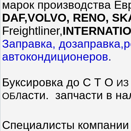
марок производства Е
DAF,
VOLVO, RENO, SK
Freightliner,
INTERNATI
Заправка, дозаправка,
автокондиционеров
.
Буксировка до С Т О
ИЗ
асти. запчасти в на
ОБЛ
Специалисты компани